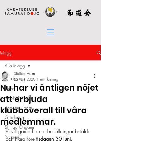
Inlägg
Alla inlägg
Staffan Holm
Alla inlägg
22 juni 2020
1 min läsning
Nu har vi äntligen nöjet
Läger
att erbjuda
Klubbaktiviteter
Kodomo - barn
klubboverall till våra
Gradering
medlemmar.
Shingo Ohgami
Vi vill gärna ha era beställningar betalda 
Nyheter
och klara före 
tisdagen 30 juni
.