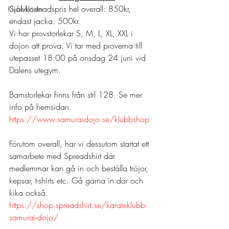
Självkostnadspris hel overall: 850kr, 
Klubbkläder
endast jacka: 500kr.
Vi har provstorlekar S, M, L, XL, XXL i 
dojon att prova. Vi tar med proverna till 
utepasset 18:00 på onsdag 24 juni vid 
Dalens utegym.
Barnstorlekar finns från strl 128. Se mer 
info på hemsidan.
https://www.samuraidojo.se/klubbshop
Förutom overall, har vi dessutom startat ett 
samarbete med Spreadshirt där 
medlemmar kan gå in och beställa tröjor, 
kepsar, t-shirts etc. Gå gärna in där och 
kika också.
https://shop.spreadshirt.se/karateklubb-
samurai-dojo/