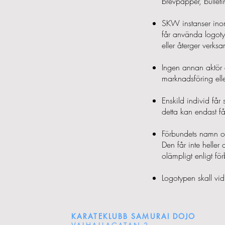
brevpapper, bulleti
SKW instanser inom
får använda logoty
eller återger verks
Ingen annan aktör 
marknadsföring eller
Enskild individ få
detta kan endast få
Förbundets namn oc
Den får inte heller
olämpligt enligt för
Logotypen skall vid
KARATEKLUBB SAMURAI DOJO