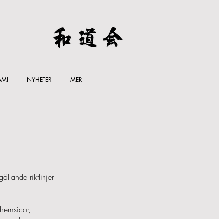
AMI
NYHETER
MER
llande riktlinjer
hemsidor,