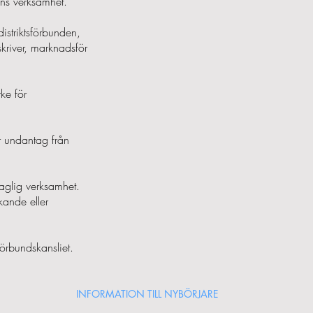
gens verksamhet.
istriktsförbunden,
kriver, marknadsför
ke för
r undantag från
aglig verksamhet.
kande eller
förbundskansliet.
INFORMATION TILL NYBÖRJARE