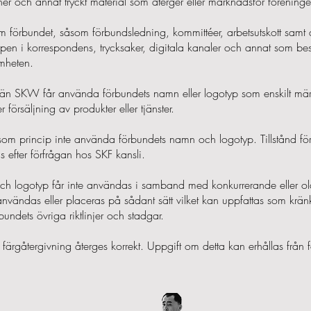
ner och annat tryckt material som återger eller marknadsför förenin
 förbundet, såsom förbundsledning, kommittéer, arbetsutskott samt d
pen i korrespondens, trycksaker, digitala kanaler och annat som bes
amheten.
än SKW får använda förbundets namn eller logotyp som enskilt mär
 försäljning av produkter eller tjänster.
r som princip inte använda förbundets namn och logotyp. Tillstånd fö
s efter förfrågan hos SKF kansli.
h logotyp får inte användas i samband med konkurrerande eller ol
 användas eller placeras på sådant sätt vilket kan uppfattas som krän
bundets övriga riktlinjer och stadgar.
 färgåtergivning återges korrekt. Uppgift om detta kan erhållas från 