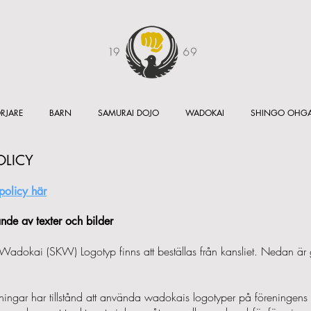
RJARE
BARN
SAMURAI DOJO
WADOKAI
SHINGO OHG
OLICY
policy här
nde av texter och bilder
adokai (SKW) Logotyp finns att beställas från kansliet. Nedan är gä
gar har tillstånd att använda wadokais logotyper på föreningens 